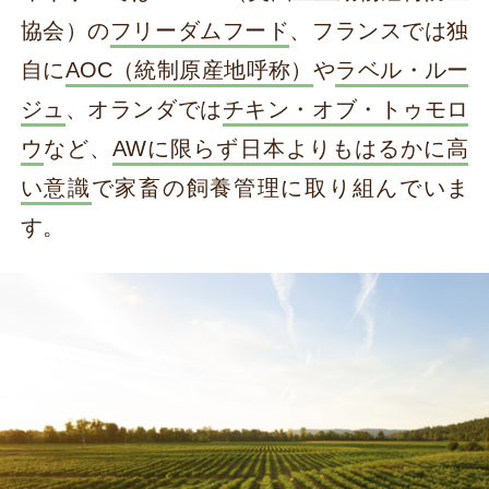
協会）の
フリーダムフード
、フランスでは独
自に
AOC（統制原産地呼称）
や
ラベル・ルー
ジュ
、オランダでは
チキン・オブ・トゥモロ
ウ
など、
AWに限らず日本よりもはるかに高
い意識
で家畜の飼養管理に取り組んでいま
す。