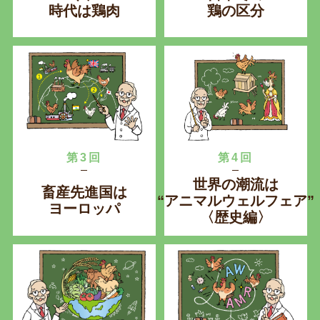
時代は鶏肉
鶏の区分
第3回
第4回
世界の潮流は
畜産先進国は
“アニマルウェルフェア”
ヨーロッパ
〈歴史編〉