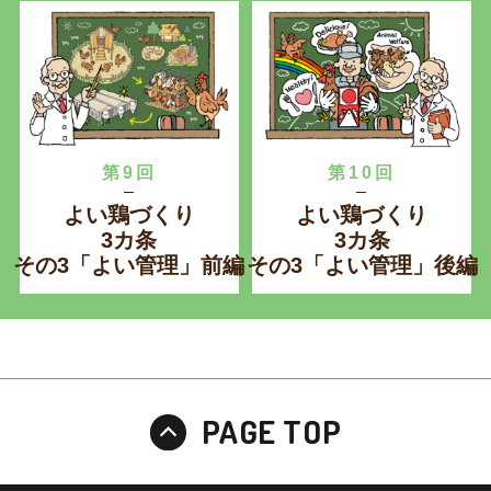
第9回
第10回
よい鶏づくり
よい鶏づくり
3カ条
3カ条
その3「よい管理」前編
その3「よい管理」後編
ペ
PAGE TOP
ー
ジ
上