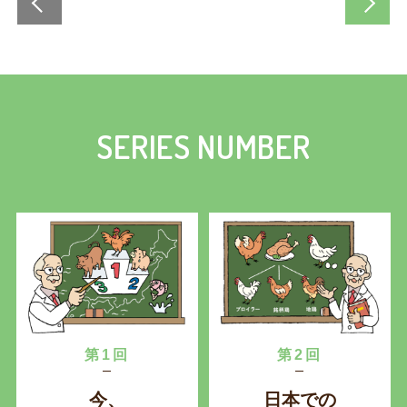
SERIES NUMBER
第1回
第2回
今、
日本での