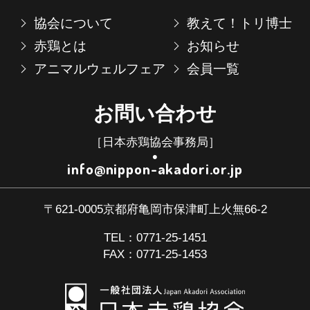
日
部
協会について
教えて！トリ博士
本
へ
赤
赤鶏とは
お知らせ
ス
鶏
アニマルウェルフェア
会員一覧
ク
協
ロ
会
お問い合わせ
ー
コ
ル
ン
［日本赤鶏協会事務局］
テ
info@nippon-akadori.or.jp
ン
ツ
〒621-0005京都府亀岡市保津町上火無66-2
TEL：
0771-25-1451
FAX：0771-25-1453