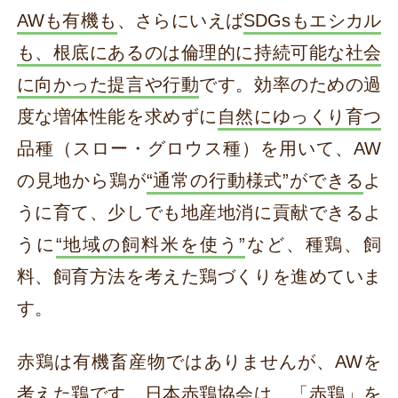
AWも有機も
、さらにいえば
SDGsもエシカル
も、根底にあるのは倫理的に持続可能な社会
に向かった提言や行動
です。効率のための過
度な増体性能を求めずに
自然にゆっくり育つ
品種（スロー・グロウス種）を用いて、AW
の見地から鶏が
“通常の行動様式”ができる
よ
うに育て、少しでも地産地消に貢献できるよ
うに
“地域の飼料米を使う”
など、種鶏、飼
料、飼育方法を考えた鶏づくりを進めていま
す。
赤鶏は有機畜産物ではありませんが、AWを
考えた鶏です。
日本赤鶏協会は、「赤鶏」を