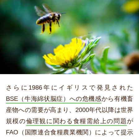
さらに1986年にイギリスで発見された
BSE（牛海綿状脳症）への危機感
から有機畜
産物への需要が高まり、2000年代以降は世界
規模の
倫理観に関わる食糧需給上の問題
が
FAO（国際連合食糧農業機関）によって提示