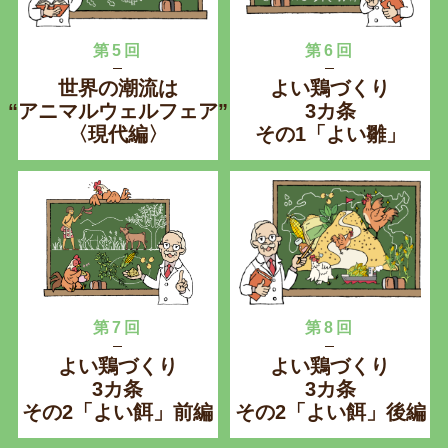
第5回
第6回
世界の潮流は
よい鶏づくり
“アニマルウェルフェア”
3カ条
〈現代編〉
その1「よい雛」
第7回
第8回
よい鶏づくり
よい鶏づくり
3カ条
3カ条
その2「よい餌」前編
その2「よい餌」後編