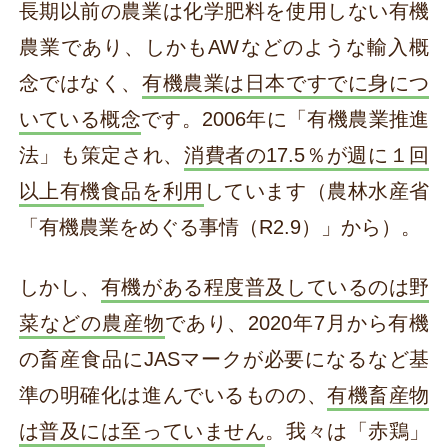
長期以前の農業は化学肥料を使用しない有機
農業であり、しかもAWなどのような輸入概
念ではなく、
有機農業は日本ですでに身につ
いている概念
です。2006年に「有機農業推進
法」も策定され、
消費者の17.5％が週に１回
以上有機食品を利用
しています（農林水産省
「有機農業をめぐる事情（R2.9）」から）。
しかし、
有機がある程度普及しているのは野
菜などの農産物
であり、2020年7月から有機
の畜産食品にJASマークが必要になるなど基
準の明確化は進んでいるものの、
有機畜産物
は普及には至っていません
。我々は「赤鶏」