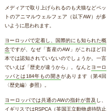
メディアで取り上げられるのも犬猫などペッ
トのアニマルウェルフェア（以下AW）が多
いように思われます。
ヨーロッパで定着し、国際的にも知られた概
念
ですが、なぜ「畜産のAW」がこれほど日
本では認知されていないのでしょうか。一言
でいえば「歴史が違うから」。なんと
ヨーロ
ッパとは184年もの開き
があります（第4回
〈歴史編〉参照）。
ヨーロッパでは共通のAWの指針が普及
し、
イギリスではRSPCA（英国王立動物虐待防止